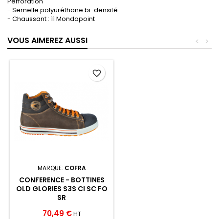
Perforation
- Semelle polyuréthane bi-densité
- Chaussant : 11 Mondopoint
VOUS AIMEREZ AUSSI
<
>
favorite_border
MARQUE:
COFRA
CONFERENCE - BOTTINES
OLD GLORIES S3S CI SC FO
SR
70,49 €
HT