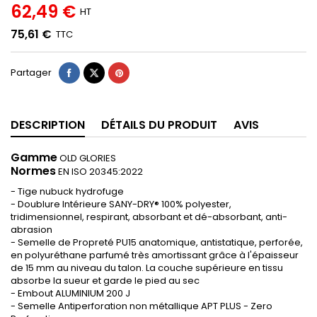
62,49 €
HT
75,61 €
TTC
Partager
DESCRIPTION
DÉTAILS DU PRODUIT
AVIS
Gamme
OLD GLORIES
Normes
EN ISO 20345:2022
- Tige nubuck hydrofuge
- Doublure Intérieure SANY-DRY® 100% polyester,
tridimensionnel, respirant, absorbant et dé-absorbant, anti-
abrasion
- Semelle de Propreté PU15 anatomique, antistatique, perforée,
en polyuréthane parfumé très amortissant grâce à l'épaisseur
de 15 mm au niveau du talon. La couche supérieure en tissu
absorbe la sueur et garde le pied au sec
- Embout ALUMINIUM 200 J
- Semelle Antiperforation non métallique APT PLUS - Zero