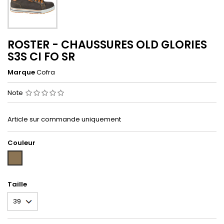
ROSTER - CHAUSSURES OLD GLORIES
S3S CI FO SR
Marque
Cofra
Note
Article sur commande uniquement
Couleur
MARRON
BEIGE
(MARRON
BEI)
Taille