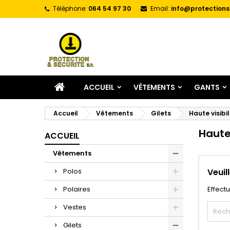
Téléphone:
064 54 97 30
Email:
info@protections
A
(
C
C
add_circle_outline
((
Vo
No
d'e
ACCUEIL
VÊTEMENTS
GANTS
Accueil
Vêtements
Gilets
Haute visibil
Haute 
ACCUEIL
Vêtements
Polos
Veuil
Polaires
Effect
Vestes
Gilets