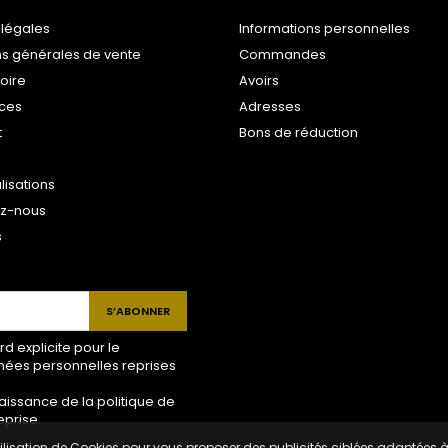
 légales
Informations personnelles
ns générales de vente
Commandes
toire
Avoirs
ices
Adresses
t
Bons de réduction
lisations
ez-nous
s
 explicite pour le
nées personnelles reprises
aissance de la politique de
eprise.
ilisation de Cookies pour vous proposer des publicités ciblées adaptées à vo