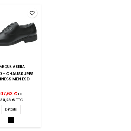
favorite_border
ARQUE:
ABEBA
0 - CHAUSSURES
INESS MEN ESD
107,63 €
HT
130,23 €
TTC
Détails
NOIR
(NOIR)