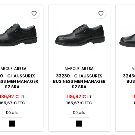
favorite_border
favorite_border
MARQUE:
ABEBA
MARQUE:
ABEBA
M
0 - CHAUSSURES
33230 - CHAUSSURES
3245
ESS MEN MANAGER
BUSINESS MEN MANAGER
BUS
S2 SRA
S2 SRA
136,92 €
136,92 €
HT
HT
165,67 €
TTC
165,67 €
TTC
Détails
Détails
NOIR
NOIR
(NOIR)
(NOIR)