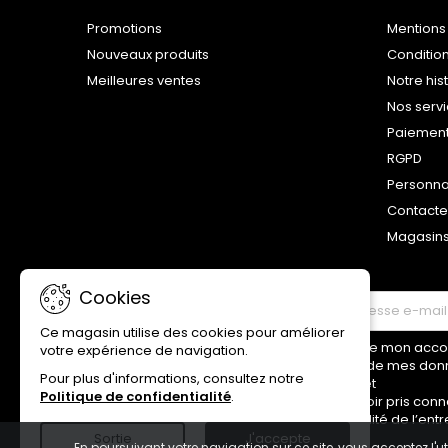
Promotions
Mentions
Nouveaux produits
Conditio
Meilleures ventes
Notre his
Nos serv
Paiemen
RGPD
Personna
Contact
Magasin
Cookies
LETTRE D'INFORMATIONS
Ce magasin utilise des cookies pour améliorer
Je donne mon accord
votre expérience de navigation.
traitement de mes don
Pour plus d'informations, consultez notre
ci-dessus et
Politique de confidentialité
.
déclare avoir pris conn
confidentialité de l’entr
Sortie
J'accepte
En poursuivant votre navigation sur ce site, vous acceptez l'ut