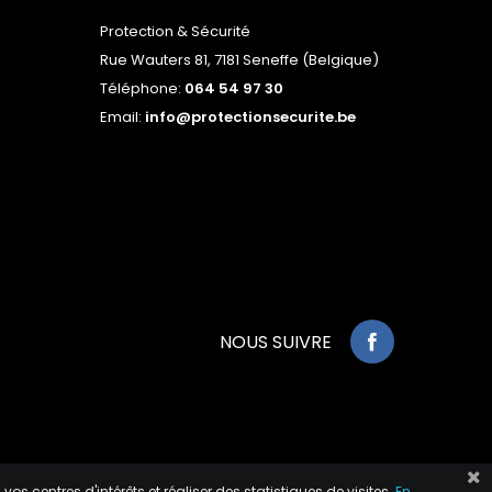
Protection & Sécurité
Rue Wauters 81, 7181 Seneffe (Belgique)
Téléphone:
064 54 97 30
Email:
info@protectionsecurite.be
NOUS SUIVRE
s centres d'intérêts et réaliser des statistiques de visites.
En