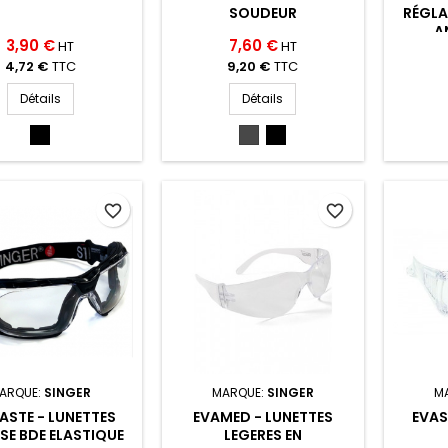
SOUDEUR
RÉGLA
A
3,90 €
7,60 €
HT
HT
4,72 €
TTC
9,20 €
TTC
Détails
Détails
NOIR/ROUGE
TEINTE
TEINTE
(NO/RO)
3
5
(TEINTE
(TEINTE
3)
5)
favorite_border
favorite_border
ARQUE:
SINGER
MARQUE:
SINGER
M
ASTE - LUNETTES
EVAMED - LUNETTES
EVAS
E BDE ELASTIQUE
LEGERES EN