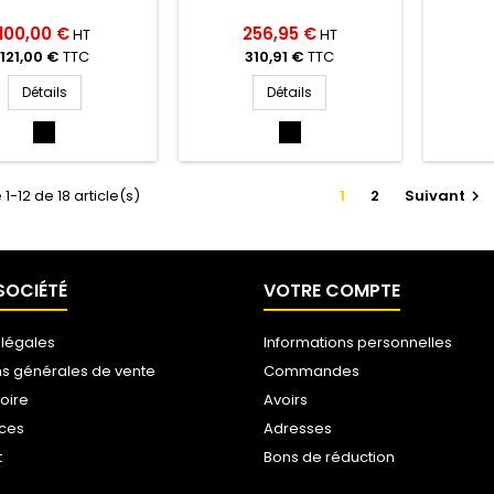
100,00 €
256,95 €
HT
HT
121,00 €
TTC
310,91 €
TTC
Détails
Détails
NOIR/JAUNE
NOIR/ORANGE
(NOIR/JAUNE)
(NO/OR)
1-12 de 18 article(s)
1
2
Suivant

SOCIÉTÉ
VOTRE COMPTE
 légales
Informations personnelles
ns générales de vente
Commandes
toire
Avoirs
ices
Adresses
t
Bons de réduction