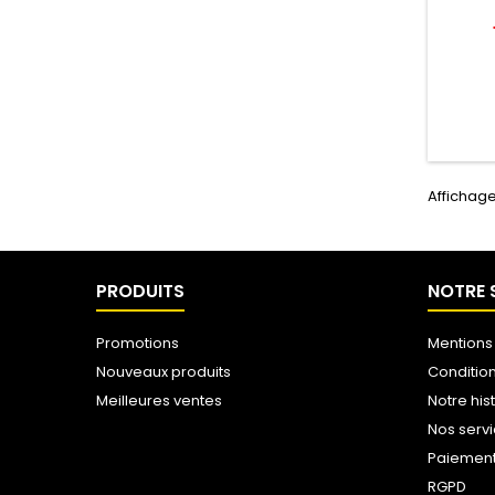
Affichage 
PRODUITS
NOTRE 
Promotions
Mentions
Nouveaux produits
Conditio
Meilleures ventes
Notre his
Nos serv
Paiemen
RGPD