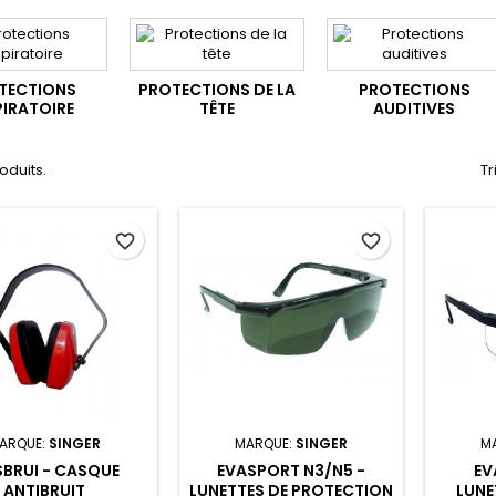
TECTIONS
PROTECTIONS DE LA
PROTECTIONS
PIRATOIRE
TÊTE
AUDITIVES
roduits.
Tr
favorite_border
favorite_border
ARQUE:
SINGER
MARQUE:
SINGER
M
BRUI - CASQUE
EVASPORT N3/N5 -
EV
ANTIBRUIT
LUNETTES DE PROTECTION
LUNE