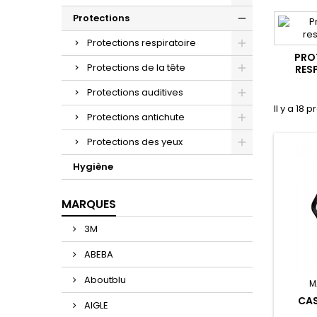
Protections
Protections respiratoire
PRO
Protections de la tête
RES
Protections auditives
Il y a 18 p
Protections antichute
Protections des yeux
Hygiène
MARQUES
3M
ABEBA
Aboutblu
M
CAS
AIGLE