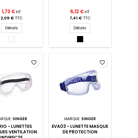
1,73 €
6,12 €
HT
HT
2,09 €
TTC
7,41 €
TTC
Détails
Détails
INCOLOR
TEINTE
(INCOLOR)
5
(TEINTE
5)
favorite_border
favorite_border
ARQUE:
SINGER
MARQUE:
SINGER
RIO - LUNETTES
EVA03 - LUNETTE MASQUE
ES VENTILATION
DE PROTECTION
INDIRECTE