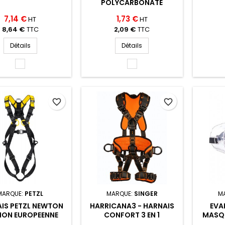
POLYCARBONATE
7,14 €
1,73 €
HT
HT
8,64 €
TTC
2,09 €
TTC
Détails
Détails
INCOLOR
INCOLOR
(INCOLOR)
(INCOLOR)
favorite_border
favorite_border
MARQUE:
PETZL
MARQUE:
SINGER
M
IS PETZL NEWTON
HARRICANA3 - HARNAIS
EVA
ION EUROPEENNE
CONFORT 3 EN 1
MASQU