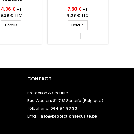
4,36 €
7,50 €
HT
HT
5,28 €
TTC
9,08 €
TTC
Détails
Détails
INCOLOR
INCOLOR
(INCOLOR)
(INCOLOR)
CONTACT
Protection & Sécurité
Rue Wauters 81, 7181 Seneffe (Belgique)
Téléphone:
064 54 97 30
Email:
info@protectionsecurite.be