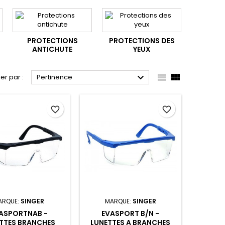
PROTECTIONS
PROTECTIONS DES
ANTICHUTE
YEUX



ier par :
Pertinence
favorite_border
favorite_border
ARQUE:
SINGER
MARQUE:
SINGER
ASPORTNAB -
EVASPORT B/N -
TTES BRANCHES
LUNETTES A BRANCHES