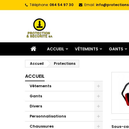
Téléphone:
064 54 97 30
Email:
info@protections
A
(
C
C
add_circle_outline
((
Vo
No
d'e
ACCUEIL
VÊTEMENTS
GANTS
Accueil
Protections
ACCUEIL
Vêtements
Gants
Divers
Personnalisations
Chaussures
Sous-ca