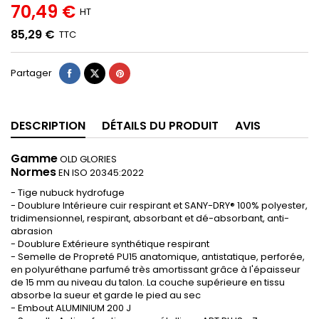
70,49 €
HT
85,29 €
TTC
Partager
DESCRIPTION
DÉTAILS DU PRODUIT
AVIS
Gamme
OLD GLORIES
Normes
EN ISO 20345:2022
- Tige nubuck hydrofuge
- Doublure Intérieure cuir respirant et SANY-DRY® 100% polyester,
tridimensionnel, respirant, absorbant et dé-absorbant, anti-
abrasion
- Doublure Extérieure synthétique respirant
- Semelle de Propreté PU15 anatomique, antistatique, perforée,
en polyuréthane parfumé très amortissant grâce à l'épaisseur
de 15 mm au niveau du talon. La couche supérieure en tissu
absorbe la sueur et garde le pied au sec
- Embout ALUMINIUM 200 J