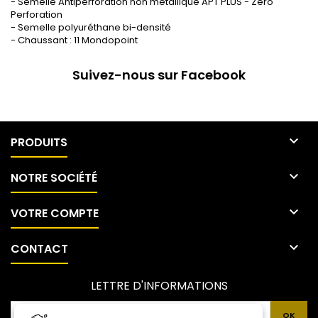
- Semelle Antiperforation non métallique APT PLUS - Zero
Perforation
- Semelle polyuréthane bi-densité
- Chaussant : 11 Mondopoint
Suivez-nous sur Facebook

PRODUITS

NOTRE SOCIÉTÉ

VOTRE COMPTE

CONTACT
LETTRE D'INFORMATIONS