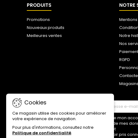
PRODUITS
NOTRE 
Promotions
Mentions
Nouveaux produits
Conditio
Meilleures ventes
Notre his
Nos serv
Paiemen
RGPD
Personna
Contact
Magasin
Cookies
LETTRE D'INFORMATIONS
Ce magasin utilise des cookies pour améliorer
Je donne mon accord
votre expérience de navigation.
traitement de mes don
Pour plus d'informations, consultez notre
ci-dessus et
Politique de confidentialité
.
déclare avoir pris conn