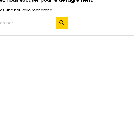
lez nous excuser pour le désagrément.
uez une nouvelle recherche
