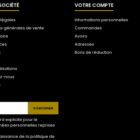
SOCIÉTÉ
VOTRE COMPTE
 légales
Informations personnelles
ns générales de vente
Commandes
toire
Avoirs
ices
Adresses
t
Bons de réduction
lisations
ez-nous
s
 explicite pour le
nées personnelles reprises
aissance de la politique de