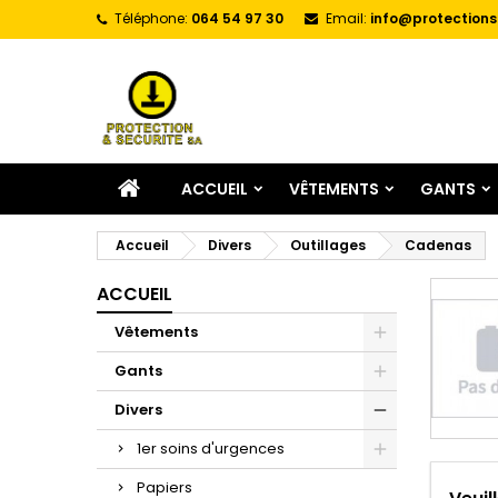
Téléphone:
064 54 97 30
Email:
info@protections
A
(
C
C
add_circle_outline
((
Vo
No
d'e
ACCUEIL
VÊTEMENTS
GANTS
Accueil
Divers
Outillages
Cadenas
ACCUEIL
Vêtements
Gants
Divers
1er soins d'urgences
Papiers