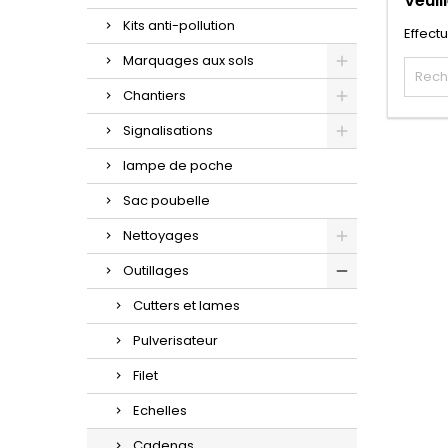
Veuil
Kits anti-pollution
Effect
Marquages aux sols
Chantiers
Signalisations
lampe de poche
Sac poubelle
Nettoyages
Outillages
Cutters et lames
Pulverisateur
Filet
Echelles
Cadenas