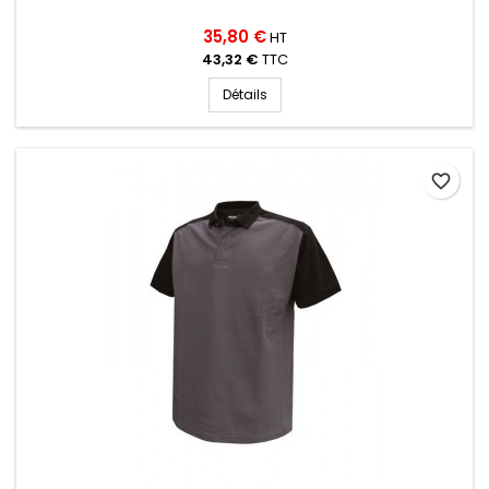
35,80 €
HT
43,32 €
TTC
Détails
favorite_border