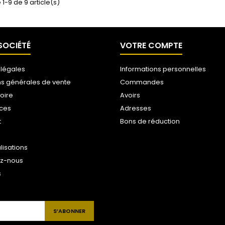
 1-9 de 9 article(s)
SOCIÉTÉ
VOTRE COMPTE
 légales
Informations personnelles
ns générales de vente
Commandes
toire
Avoirs
ices
Adresses
t
Bons de réduction
lisations
ez-nous
s