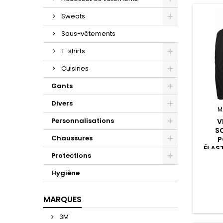
Sweats
Sous-vêtements
T-shirts
Cuisines
Gants
Divers
M
Personnalisations
V
S
Chaussures
P
ÉLAS
Protections
Hygiène
MARQUES
3M