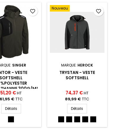
(BLN/FJ)
(BLN/FJ)
Nouveau
favorite_border
favorite_border
ARQUE:
SINGER
MARQUE:
HEROCK
NTOR - VESTE
TRYSTAN - VESTE
SOFTSHELL
SOFTSHELL
6%POLYESTER
STHANNE 300G/M²
51,20 €
74,37 €
HT
HT
61,95 €
TTC
89,99 €
TTC
Détails
Détails
NOIR
NOIR
ANTHRACITE/NOIR
MARINE/NOIR
KHAKI/NOIR
ROUGE/NOIR
(NOIR)
(NOIR)
(AN/NO)
(MARIN/NOIR)
(KHAKI/NOIR)
(ROUGE/NOIR)