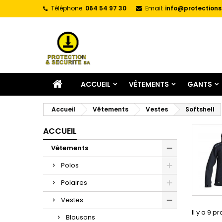
Téléphone:
064 54 97 30
Email:
info@protections
A
(
C
C
add_circle_outline
((
Vo
No
d'e
ACCUEIL
VÊTEMENTS
GANTS
Accueil
Vêtements
Vestes
Softshell
ACCUEIL
Vêtements
Polos
Polaires
Vestes
Il y a 9 pr
Blousons