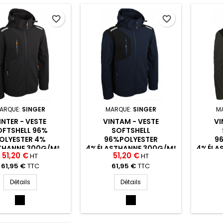
CIMEN)
CIMEN)
favorite_border
favorite_border
ARQUE:
SINGER
MARQUE:
SINGER
M
INTER - VESTE
VINTAM - VESTE
VI
OFTSHELL 96%
SOFTSHELL
OLYESTER 4%
96%POLYESTER
9
THANNE 300G/M²
4%ÉLASTHANNE 300G/M²
4%ÉLA
51,20 €
51,20 €
HT
HT
61,95 €
TTC
61,95 €
TTC
Détails
Détails
NOIR
MARINE/NOIR
(NOIR)
(MARIN/NOIR)