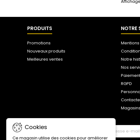
Affichage
PRODUITS
NOTRE 
Promotions
Mentions
Nouveaux produits
Conditio
Meilleures ventes
Notre his
Nos serv
Paiemen
RGPD
Personna
Contact
Magasin
Cookies
LETTRE D'INFORMATIONS
Ce magasin utilise des cookies pour améliorer