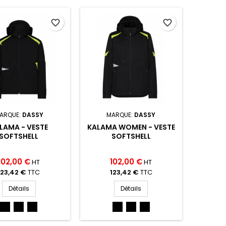
favorite_border
favorite_border
ARQUE:
DASSY
MARQUE:
DASSY
LAMA - VESTE
KALAMA WOMEN - VESTE
SOFTSHELL
SOFTSHELL
102,00 €
102,00 €
HT
HT
123,42 €
TTC
123,42 €
TTC
Détails
Détails
NOIR/JAUNE
BLEU
NOIR/ORANGE
NOIR/JAUNE
BLEU
NOIR/ORANGE
FLUO
NUIT/FLUO
(NOIR/ORANG)
FLUO
NUIT/FLUO
(NOIR/ORANG)
(NO/JA)
JAUNE
(NO/JA)
JAUNE