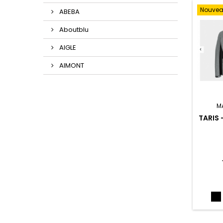
Nouve
ABEBA
Aboutblu
AIGLE
AIMONT
M
TARIS 
N
(N