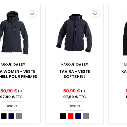
favorite_border
favorite_border
ARQUE:
DASSY
MARQUE:
DASSY
M
A WOMEN - VESTE
TAVIRA - VESTE
KA
HELL POUR FEMMES
SOFTSHELL
80,90 €
80,90 €
HT
HT
97,89 €
TTC
97,89 €
TTC
Détails
Détails
NOIR
MARINE
GRIS
NOIR
ROUGE
MARINE
GRIS
(NOIR)
(MARINE)
CIM
(NOIR)
(ROUGE)
(MARINE)
CIM
(GRIS
(GRIS