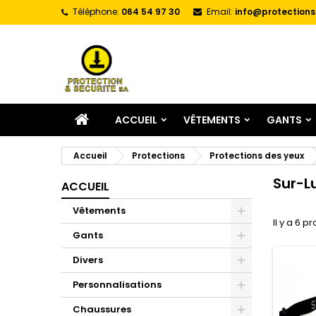
Téléphone:
064 54 97 30
Email:
info@protections
A
(
C
C
add_circle_outline
((
Vo
No
d'e
ACCUEIL
VÊTEMENTS
GANTS
Accueil
Protections
Protections des yeux
Sur-L
ACCUEIL
Vêtements
Il y a 6 pr
Gants
Divers
Personnalisations
Chaussures