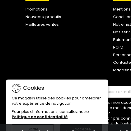
Promotions
Mentions
Nouveaux produits
Conditio
Meilleures ventes
Notre his
Nos serv
Paiemen
RGPD
Personna
Contact
Magasin
Cookies
LETTRE D'INFORMATIONS
Ce magasin utilise des cookies pour améliorer
Je donne mon accord
votre expérience de navigation.
traitement de mes don
Pour plus d'informations, consultez notre
ci-dessus et
Politique de confidentialité
.
déclare avoir pris conn
confidentialité de l’entr
Sortie
J'accepte