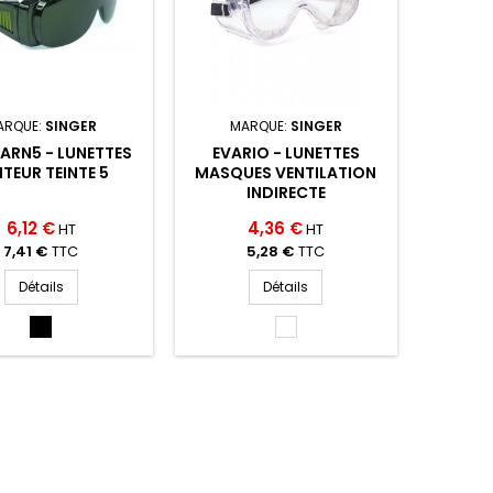
ARQUE:
SINGER
MARQUE:
SINGER
ARN5 - LUNETTES
EVARIO - LUNETTES
ITEUR TEINTE 5
MASQUES VENTILATION
INDIRECTE
6,12 €
4,36 €
HT
HT
7,41 €
TTC
5,28 €
TTC
Détails
Détails
TEINTE
INCOLOR
5
(INCOLOR)
(TEINTE
5)