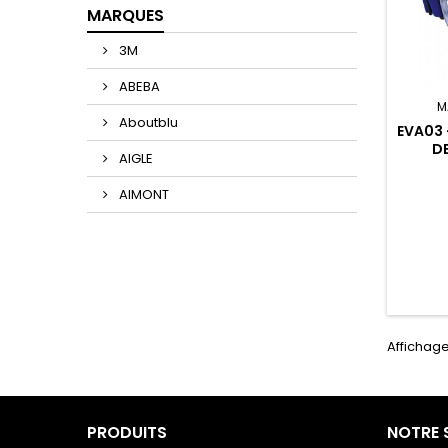
MARQUES
3M
ABEBA
M
Aboutblu
EVA03 
D
AIGLE
AIMONT
Affichage
PRODUITS
NOTRE 