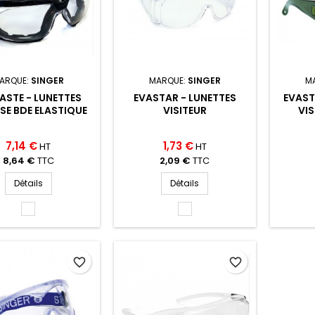
ARQUE:
SINGER
MARQUE:
SINGER
M
ASTE - LUNETTES
EVASTAR - LUNETTES
EVAST
E BDE ELASTIQUE
VISITEUR
VIS
7,14 €
1,73 €
HT
HT
8,64 €
TTC
2,09 €
TTC
Détails
Détails
INCOLOR
INCOLOR
(INCOLOR)
(INCOLOR)
favorite_border
favorite_border