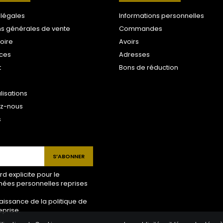
 légales
Informations personnelles
ns générales de vente
Commandes
toire
Avoirs
ices
Adresses
t
Bons de réduction
lisations
ez-nous
s
 explicite pour le
nées personnelles reprises
aissance de la politique de
eprise.