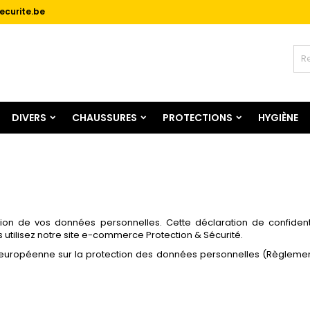
ecurite.be
jouter à ma liste d'envies
(modalTitle))
réer une liste d'envies
onnexion
Créer une nouvelle liste
confirmMessage))
us devez être connecté pour ajouter des produits à votre liste
m de la liste d'envies
nvies.
DIVERS
CHAUSSURES
PROTECTIONS
HYGIÈNE
((cancelText))
((modalDeleteText)
Annuler
Connexio
Annuler
Créer une liste d'envie
n de vos données personnelles. Cette déclaration de confidentia
utilisez notre site e-commerce Protection & Sécurité.
uropéenne sur la protection des données personnelles (Règlement