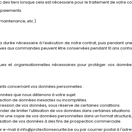
des tiers lorsque cela est nécessaire pour le traitement de votre 
s paiements.
maintenance, etc.).
durée nécessaire à l’exécution de notre contrat, puis pendant un
tives aux commandes peuvent être conservées pendant 10 ans confo
es et organisationnelles nécessaires pour protéger vos données 
nts concernant vos données personnelles :
onnées que nous détenons à votre sujet.
rrection de données inexactes ou incomplètes.
ression de vos données, sous réserve de certaines conditions.
nder de limiter l’utilisation de vos données dans certaines situations.
enir une copie de vos données personnelles dans un format structuré, 
ilisation de vos données à des fins de prospection commerciale.
r e-mail à info@protectionsecurite.be ou par courrier postal à l'adr