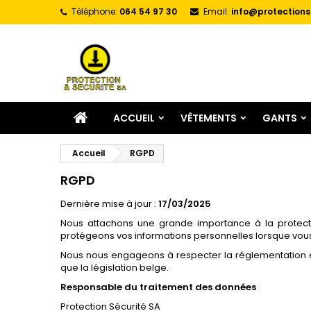
Téléphone:
064 54 97 30
Email:
info@protections
A
(
C
C
add_circle_outline
((
Vo
No
d'e
ACCUEIL
VÊTEMENTS
GANTS
Accueil
RGPD
RGPD
Dernière mise à jour :
17/03/2025
Nous attachons une grande importance à la protectio
protégeons vos informations personnelles lorsque vous 
Nous nous engageons à respecter la réglementation e
que la législation belge.
Responsable du traitement des données
Protection Sécurité SA