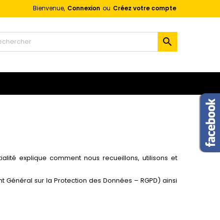
Bienvenue,
Connexion
ou
Créez votre compte
×
×
×
×

)
n
s
lité explique comment nous recueillons, utilisons et
 Général sur la Protection des Données – RGPD) ainsi