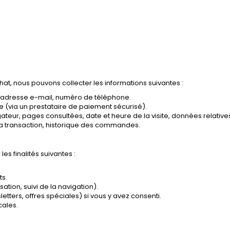
hat, nous pouvons collecter les informations suivantes :
e, adresse e-mail, numéro de téléphone.
 (via un prestataire de paiement sécurisé).
ateur, pages consultées, date et heure de la visite, données relatives
 la transaction, historique des commandes.
es finalités suivantes :
ts.
ation, suivi de la navigation).
ters, offres spéciales) si vous y avez consenti.
cales.