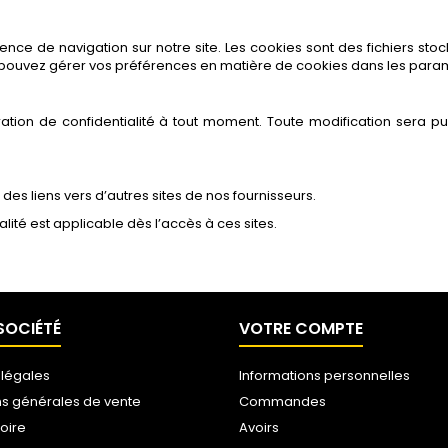
ence de navigation sur notre site. Les cookies sont des fichiers sto
ous pouvez gérer vos préférences en matière de cookies dans les para
ration de confidentialité à tout moment. Toute modification sera p
 des liens vers d’autres sites de nos fournisseurs.
ialité est applicable dès l’accès à ces sites.
SOCIÉTÉ
VOTRE COMPTE
 légales
Informations personnelles
ns générales de vente
Commandes
toire
Avoirs