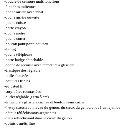
-boucle de ceinture multifonctions
-2 poches italiennes
-poche arrière avec rabat
-poche arrière ouverte
-poche cuisse
-porte-crayon
-poche mètre
-poche cutter
-bouton pour porte-couteau
-D-ring
-poche téléphone
-porte-badge détachable
-poche de sécurité avec fermeture à glissière
-élastique dos réglable
-taille abaissée
-coutures triples
-adjusted fit
-surpiqûres contrastées
-ourlet réglable (extra 5 cm)
-fermeture à glissière cachée et bouton jeans caché
-4-way stretch au niveau du genou, du creux du genou et de l’entrejambe
-détails réfléchissants segmentés
-biais réfléchissant dans le creux du genou
-points d'arrêts fluo