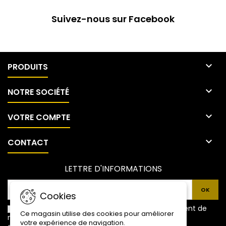
Suivez-nous sur Facebook

PRODUITS

NOTRE SOCIÉTÉ

VOTRE COMPTE

CONTACT
LETTRE D'INFORMATIONS
Cookies
Je donne mon accord explicite pour le traitement de
Ce magasin utilise des cookies pour améliorer
mes données personnelles reprises ci-dessus et
votre expérience de navigation.