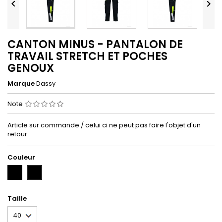


CANTON MINUS - PANTALON DE
TRAVAIL STRETCH ET POCHES
GENOUX
Marque
Dassy
Note
Article sur commande / celui ci ne peut pas faire l'objet d'un
retour.
Couleur
NOIR/JAUNE
BLEU
FLUO
NUIT/FLUO
(NO/JA)
JAUNE
(BLN/FJ)
Taille