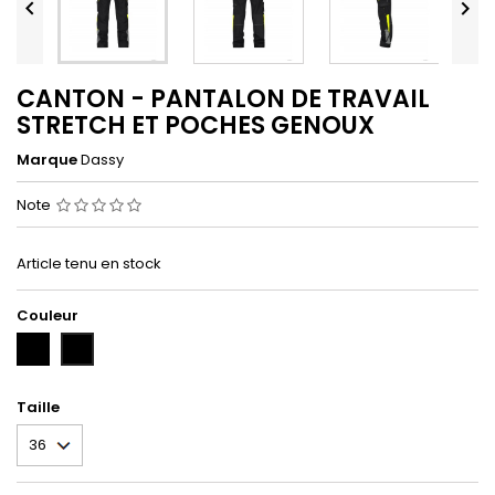


CANTON - PANTALON DE TRAVAIL
STRETCH ET POCHES GENOUX
Marque
Dassy
Note
Article tenu en stock
Couleur
NOIR/JAUNE
BLEU
FLUO
NUIT/FLUO
(NO/JA)
JAUNE
(BLN/FJ)
Taille