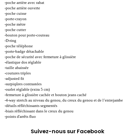
-poche arrière avec rabat
-poche arrière ouverte
-poche cuisse
-porte-crayon
-poche mètre
-poche cutter
-bouton pour porte-couteau
-D-ring
-poche téléphone
-porte-badge détachable
-poche de sécurité avec fermeture à glissière
-élastique dos réglable
-taille abaissée
-coutures triples
-adjusted fit
-surpiqûres contrastées
-ourlet réglable (extra 5 cm)
-fermeture à glissière cachée et bouton jeans caché
-4-way stretch au niveau du genou, du creux du genou et de l’entrejambe
-détails réfléchissants segmentés
-biais réfléchissant dans le creux du genou
-points d'arrêts fluo
Suivez-nous sur Facebook