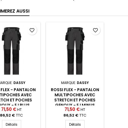
IMEREZ AUSSI
favorite_border
favorite_border
ARQUE:
DASSY
MARQUE:
DASSY
 FLEX - PANTALON
ROSSI FLEX - PANTALON
TIPOCHES AVEC
MULTIPOCHES AVEC
ETCH ET POCHES
STRETCH ET POCHES
OUX - EJ PLUS
GENOUX - EJ MINUS
71,50 €
71,50 €
HT
HT
86,52 €
TTC
86,52 €
TTC
Détails
Détails