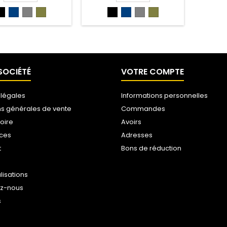
NOIR
BLEU
GRIS
VERTKAKI/NOIR
NOIR
BLEU
GRIS
VERTKAKI/NOIR
(NOIR)
NUIT
ANTHRA/NOIR
(VERKAKI/NO)
(NOIR)
NUIT
ANTHRA/NOIR
(VERKAKI/NO)
/
(GR
/
(GR
NOIR
AN/NOIR)
NOIR
AN/NOIR)
(BLN/NOIR)
(BLN/NOIR)
SOCIÉTÉ
VOTRE COMPTE
 légales
Informations personnelles
ns générales de vente
Commandes
toire
Avoirs
ices
Adresses
t
Bons de réduction
lisations
ez-nous
s