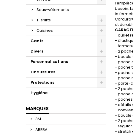
l’empièce
besoin. L
Sous-vêtements
la fermet
Cordura®,
T-shirts
et durabl
CARACTE
Cuisines
- ourlet 
- élastiq
Gants
- fermetu
Divers
- 2 poche
- boucle 
Personnalisations
- poche 
- poche 
Chaussures
- poche o
- poche 
Protections
- porte-
- 2 poche
Hygiène
- poche c
- poches
- détails
MARQUES
- convien
- boucle
3M
- 2 poche
- regular 
ABEBA
- stretch