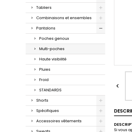
Tabliers
Combinaisons et ensembles
Pantalons
Poches genoux
Multi-poches
Haute visibilité
Pluies
Froid

STANDARDS
Shorts
DESCRI
Spécifiques
Accessoires vêtements
DESCRIP
Si vous a
Sweats