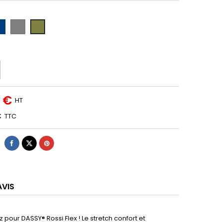
EU
GRIS
VERTKAKI/NOIR
IT
ANTHRA/NOIR
(VERKAKI/NO)
(GR
IR
AN/NOIR)
LN/NOIR)
0 €
HT
€
TTC
AVIS
 pour DASSY® Rossi Flex ! Le stretch confort et