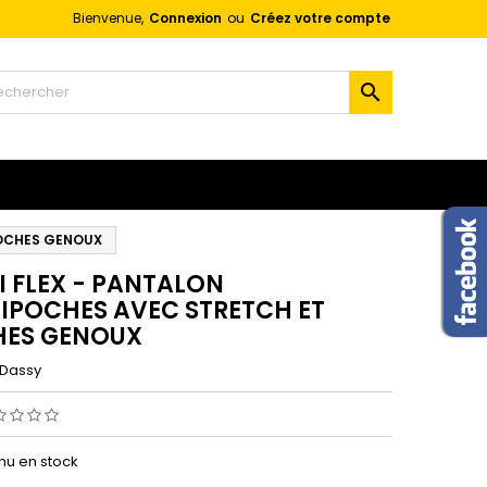
Bienvenue,
Connexion
ou
Créez votre compte
×
×
×

n
s
POCHES GENOUX
I FLEX - PANTALON
IPOCHES AVEC STRETCH ET
ES GENOUX
Dassy
enu en stock