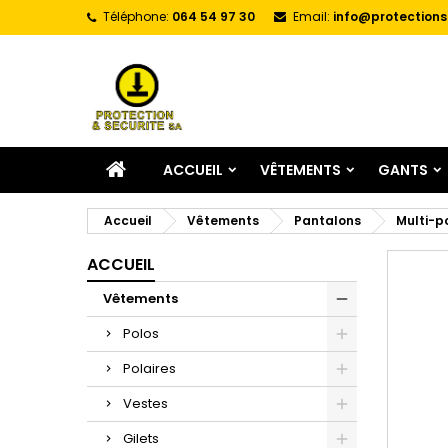
Téléphone:
064 54 97 30
Email:
info@protections
A
C
C
add_circle_outline
Vo
No
d'e
ACCUEIL
VÊTEMENTS
GANTS
Accueil
Vêtements
Pantalons
Multi-p
ACCUEIL
Vêtements
Polos
Polaires
Vestes
Gilets