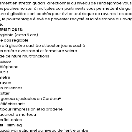
ment en stretch quadri-directionnel au niveau de l’entrejambe vous 
es poches holster à multiples compartiments vous permettent de garde
ure à glissière sont cachés pour éviter tout risque de rayures. Les 
 le pourcentage élevé de polyester recyclé et la résistance au lavag
e.
RISTIQUES:
réglable (extra 5 cm)
ue dos réglable
re à glissière cachée et bouton jeans caché
s arrière avec rabat et fermeture velcro
de ceinture multifonctions
cuisse
téléphone
utils
mètre
crayon
s italiennes
utter
 genoux ajustables en Cordura®
 réfléchissants
t pour l’impression et la broderie
 accroche marteau
s flottantes
fit - slim leg
 quadri-directionnel au niveau de l’entrejambe