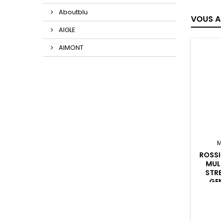
Aboutblu
VOUS A
AIGLE
AIMONT
M
ROSSI
MUL
STR
GEN