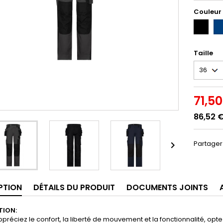
Couleur
NOIR
BL
(NOIR)
NU
/
NO
Taille
(B
71,5
86,52 
Partager

PTION
DÉTAILS DU PRODUIT
DOCUMENTS JOINTS
TION:
ppréciez le confort, la liberté de mouvement et la fonctionnalité, optez