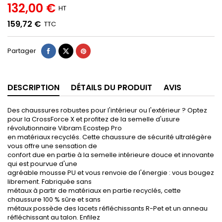
132,00 €
HT
159,72 €
TTC
Partager
DESCRIPTION
DÉTAILS DU PRODUIT
AVIS
Des chaussures robustes pour l'intérieur ou l'extérieur ? Optez
pour la CrossForce X et profitez de la semelle d'usure
révolutionnaire Vibram Ecostep Pro
en matériaux recyclés. Cette chaussure de sécurité ultralégère
vous offre une sensation de
confort due en partie à la semelle intérieure douce et innovante
qui est pourvue d'une
agréable mousse PU et vous renvoie de l'énergie : vous bougez
librement. Fabriquée sans
métaux à partir de matériaux en partie recyclés, cette
chaussure 100 % sûre et sans
métaux possède des lacets réfléchissants R-Pet et un anneau
réfléchissant au talon. Enfilez