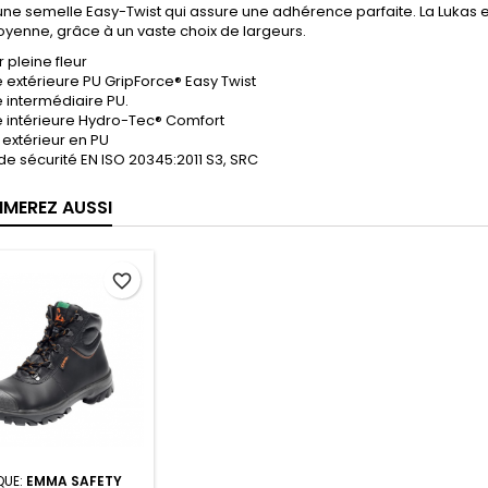
une semelle Easy-Twist qui assure une adhérence parfaite. La Lukas e
yenne, grâce à un vaste choix de largeurs.
r pleine fleur
 extérieure PU GripForce® Easy Twist
 intermédiaire PU.
e intérieure Hydro-Tec® Comfort
extérieur en PU
e sécurité EN ISO 20345:2011 S3, SRC
IMEREZ AUSSI
favorite_border
UE:
EMMA SAFETY