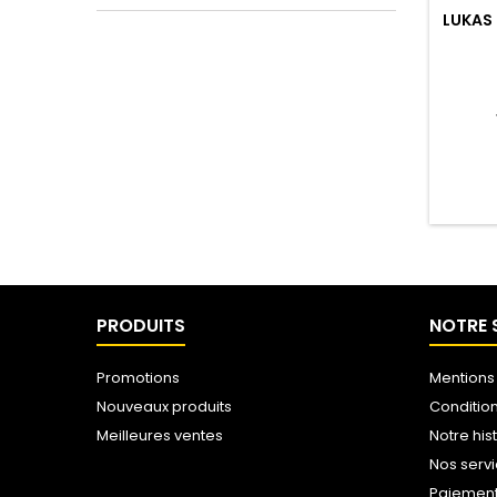
LUKAS 
PRODUITS
NOTRE 
Promotions
Mentions
Nouveaux produits
Conditio
Meilleures ventes
Notre his
Nos serv
Paiemen