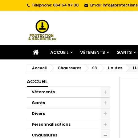
Téléphone:
064 54 97 30
Email:
info@protections
A
C
C
add_circle_outline
Vo
No
d'e
ACCUEIL
VÊTEMENTS
GANTS
Accueil
Chaussures
S3
Hautes
LU
ACCUEIL
Vêtements
Gants
Divers
Personnalisations
Chaussures