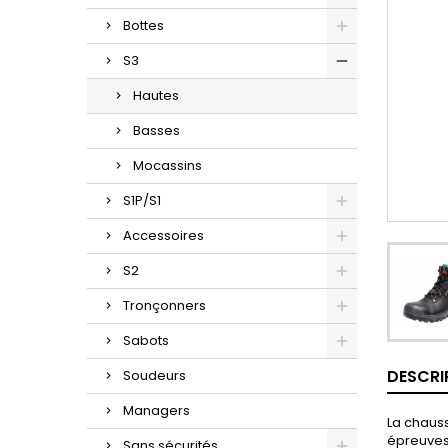
Bottes
S3
Hautes
Basses
Mocassins
S1P/S1
Accessoires
S2
Tronçonners
Sabots
DESCRI
Soudeurs
Managers
La chauss
épreuves 
Sans sécurités