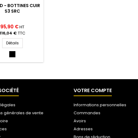
D - BOTTINES CUIR
S3 SRC
95,90 €
HT
116,04 €
TTC
Détails
NOIR
(NOIR)
SOCIÉTÉ
VOTRE COMPTE
 légales
Informations personnelles
ns générales de vente
Commandes
toire
Avoirs
ices
Adresses
t
Bons de réduction