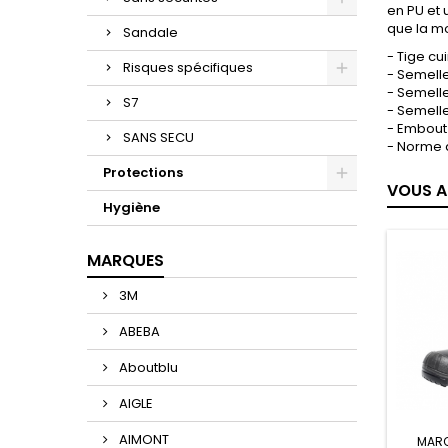
en PU et 
que la mo
Sandale
- Tige cui
Risques spécifiques
- Semelle
- Semelle
S7
- Semell
- Embout 
SANS SECU
- Norme d
Protections
VOUS A
Hygiène
MARQUES
3M
ABEBA
Aboutblu
AIGLE
AIMONT
MARQ