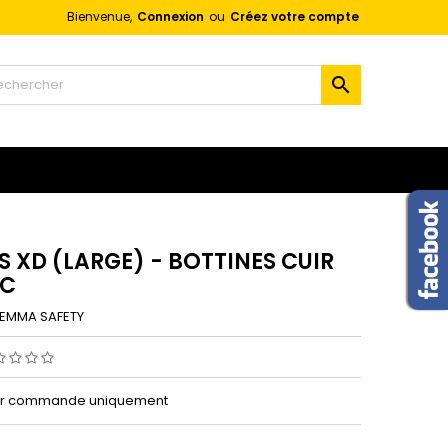
Bienvenue,
Connexion
ou
Créez votre compte
×
×
×

n
s
S XD (LARGE) - BOTTINES CUIR
RC
EMMA SAFETY
sur commande uniquement