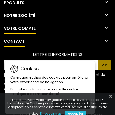

PRODUITS

NOTRE SOCIÉTÉ

VOTRE COMPTE

CONTACT
LETTRE D'INFORMATIONS
Cookies
Je donne mon accord explicite pour le traitement de
Ce magasin utilise des cookies pour améliorer
mes données personnelles reprises ci-dessus et
votre expérience de navigation.
déclare avoir pris connaissance de la politique de
confidentialité de l’entreprise.
Pour plus d'informations, consultez notre
Politique de confidentialité
.
En poursuivant votre navigation sur ce site, vous acceptez
l'utilisation de Cookies pour vous proposer des publicités ciblées
Sortie
J'accepte
adaptées à vos centres d'intérêts et réaliser des statistiques de
visites.
En savoir plus.
Accepter
© Copyright 2026 Protection Sécurité. Tous droits réservés.