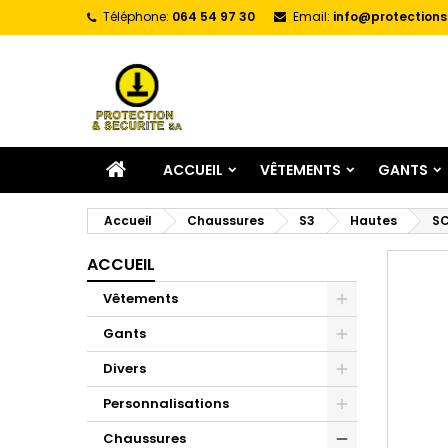
Téléphone:
064 54 97 30
Email:
info@protections
A
C
C
add_circle_outline
Vo
No
d'e
ACCUEIL
VÊTEMENTS
GANTS
Accueil
Chaussures
S3
Hautes
SC
ACCUEIL
Vêtements
Gants
Divers
Personnalisations
Chaussures