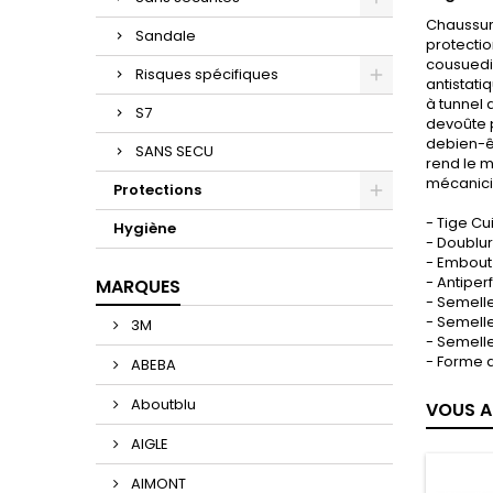
Chaussure
Sandale
protectio
cousuedir
Risques spécifiques
antistati
à tunnel 
S7
devoûte p
debien-êt
SANS SECU
rend le m
mécanicie
Protections
-
Tige
Cui
Hygiène
- Doublu
- Embout
- Antiper
MARQUES
- Semell
- Semell
3M
- Semell
- Forme
ABEBA
Aboutblu
VOUS A
AIGLE
AIMONT