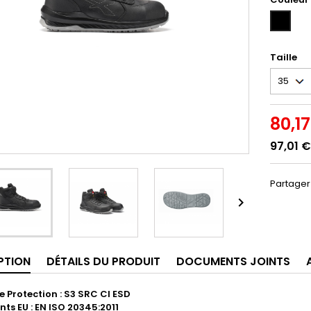
NOIR
(NOIR)
Taille
80,1
97,01 €
Partager

PTION
DÉTAILS DU PRODUIT
DOCUMENTS JOINTS
e Protection : S3 SRC CI ESD
ts EU : EN ISO 20345:2011