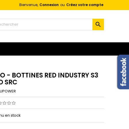
Bienvenue,
Connexion
ou
Créez votre compte
×
×
×

n
s
O - BOTTINES RED INDUSTRY S3
SD SRC
UPOWER
enu en stock