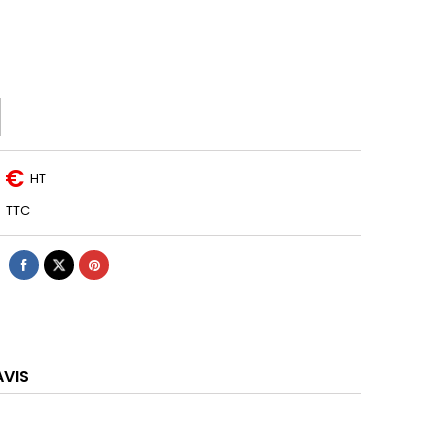
7 €
HT
TTC
AVIS