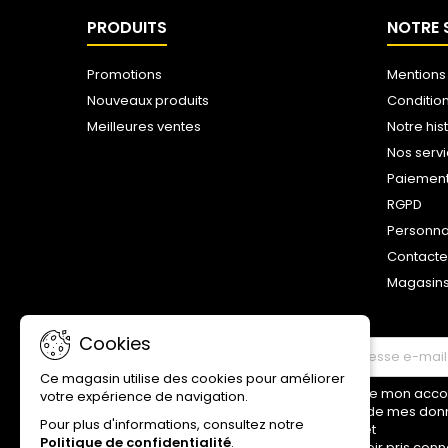
PRODUITS
NOTRE 
Promotions
Mentions
Nouveaux produits
Conditio
Meilleures ventes
Notre his
Nos serv
Paiemen
RGPD
Personna
Contact
Magasin
Cookies
LETTRE D'INFORMATIONS
Ce magasin utilise des cookies pour améliorer
Je donne mon accord
votre expérience de navigation.
traitement de mes don
Pour plus d'informations, consultez notre
ci-dessus et
Politique de confidentialité
.
déclare avoir pris conn