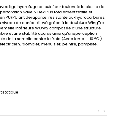
vec tige hydrofuge en cuir fleur foulonnéde classe de
erforation Save & Flex Plus totalement textile et
e en PU/PU antidérapante, résistante auxhydrocarbures,
n niveau de confort élevé grâce à la doublure WingTex
 la semelle intérieure WOW2 composée d’une structure
ibre et une stabilité accrus ainsi qu’uneperception
le de la semelle contre le froid (Avec temp. = 10 °C.)
électricien, plombier, menuisier, peintre, pompiste,
tistatique
<
>