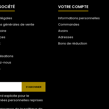
SOCIÉTÉ
VOTRE COMPTE
 légales
Informations personnelles
ns générales de vente
Commandes
toire
Avoirs
ices
Adresses
t
Bons de réduction
lisations
ez-nous
s
 explicite pour le
nées personnelles reprises
aissance de la politique de