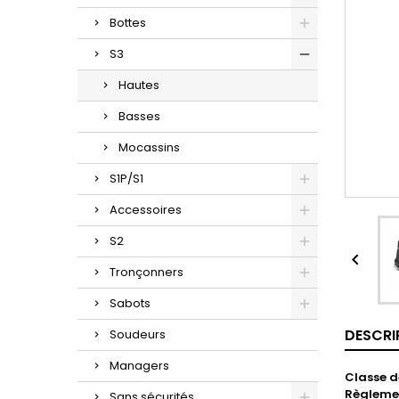
Bottes
S3
Hautes
Basses
Mocassins
S1P/S1
Accessoires
S2

Tronçonners
Sabots
DESCRI
Soudeurs
Managers
Classe d
Règlemen
Sans sécurités