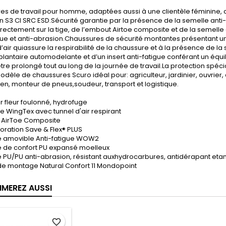
s de travail pour homme, adaptées aussi à une clientèle féminine, a
n S3 CI SRC ESD.Sécurité garantie par la présence de la semelle anti-p
ectement sur la tige, de l’embout Airtoe composite et de la semell
que et anti-abrasion.Chaussures de sécurité montantes présentant u
d’air quiassure la respirabilité de la chaussure et à la présence de
lantaire automodelante et d’un insert anti-fatigue conférant un équil
re prolongé tout au long de la journée de travail.La protection spécia
odèle de chaussures Scuro idéal pour: agriculteur, jardinier, ouvrier, 
n, monteur de pneus,soudeur, transport et logistique.
r fleur foulonné, hydrofuge
re
WingTex avec tunnel d'air respirant
 AirToe Composite
foration
Save & Flex® PLUS
e amovible
Anti-fatigue WOW2
e de confort
PU expansé moelleux
e
PU/PU anti-abrasion, résistant auxhydrocarbures, antidérapant etan
 de montage
Natural Confort 11 Mondopoint
IMEREZ AUSSI
favorite_border