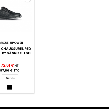
ARQUE:
UPOWER
- CHAUSSURES RED
TRY S3 SRC CI ESD
72,61 €
HT
87,86 €
TTC
Détails
NOIR
(NOIR)