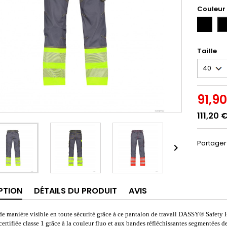
Couleur
MARINE/
GR
FLUO
(G
(MA/JA)
Taille
91,9
111,20 
Partager

PTION
DÉTAILS DU PRODUIT
AVIS
de manière visible en toute sécurité grâce à ce pantalon de travail DASSY® Safety 
certifiée classe 1 grâce à la couleur fluo et aux bandes réfléchissantes segmentées d