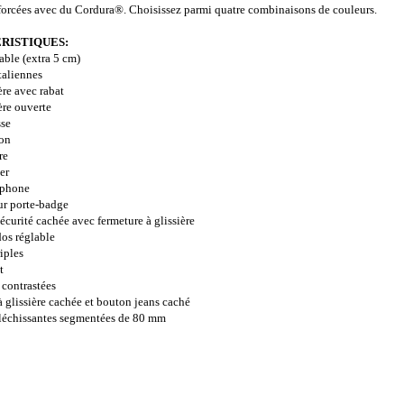
forcées avec du Cordura®. Choisissez parmi quatre combinaisons de couleurs.
RISTIQUES:
lable (extra 5 cm)
taliennes
ère avec rabat
ère ouverte
sse
yon
re
er
éphone
ur porte-badge
écurité cachée avec fermeture à glissière
dos réglable
riples
t
 contrastées
à glissière cachée et bouton jeans caché
fléchissantes segmentées de 80 mm