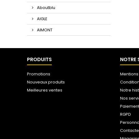
Aboutblu
AIGLE
AIMONT
PRODUITS
NOTRE 
Promotions
Mentions
Nouveaux produits
Conditio
Meilleures ventes
Notre his
Nos serv
Paiemen
RGPD
Personna
Contact
Magasin