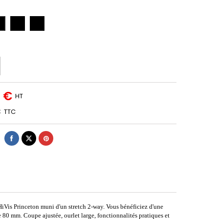
JAUNE
MARINE/ORANGE
GRIS/JAUNE
IS/ROUGE
FLUO
FLUO
R/RO)
(MA/ORF)
(GR/JAFLU)
0 €
HT
€
TTC
HiVis Princeton muni d'un stretch 2-way. Vous bénéficiez d'une
e 80 mm. Coupe ajustée, ourlet large, fonctionnalités pratiques et