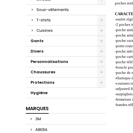
poches ren
Sous-vêtements
CARACTE
-ourlet rég
T-shirts
-2 poches i
Cuisines
-poche arri
-poche arri
Gants
-poche cui
-porte-cra
Divers
-poche mèt
-poche cutt
Personnalisations
-poche tél
-boucle po
Chaussures
-poche de s
-élastique 
Protections
-coutures t
-adjusted fi
Hygiène
-surpiqûres
-fermeture 
-bandes ré
MARQUES
3M
ABEBA