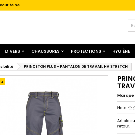
ecurite.be
jouter à ma liste d'envies
réer une liste d'envies
onnexion
Créer une nouvelle liste
us devez être connecté pour ajouter des produits à votre liste
m de la liste d'envies
nvies.
DIVERS
CHAUSSURES
PROTECTIONS
HYGIÈNE
Annuler
Connexio
Annuler
Créer une liste d'envie
sibilité
PRINCETON PLUS - PANTALON DE TRAVAIL HV STRETCH
PRIN
au
TRAV
Marque
Note
Article s
retour.