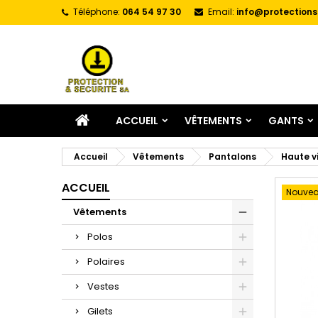
Téléphone:
064 54 97 30
Email:
info@protections
A
C
C
add_circle_outline
Vo
No
d'e
ACCUEIL
VÊTEMENTS
GANTS
Accueil
Vêtements
Pantalons
Haute vi
ACCUEIL
Nouve
Vêtements
Polos
Polaires
Vestes
Gilets