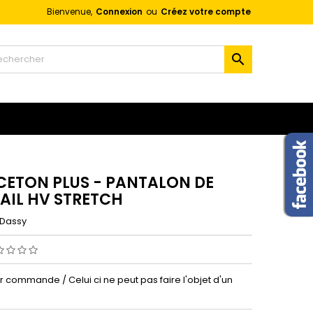
Bienvenue,
Connexion
ou
Créez votre compte
×
×
×

n
s
CETON PLUS - PANTALON DE
AIL HV STRETCH
Dassy
ur commande / Celui ci ne peut pas faire l'objet d'un