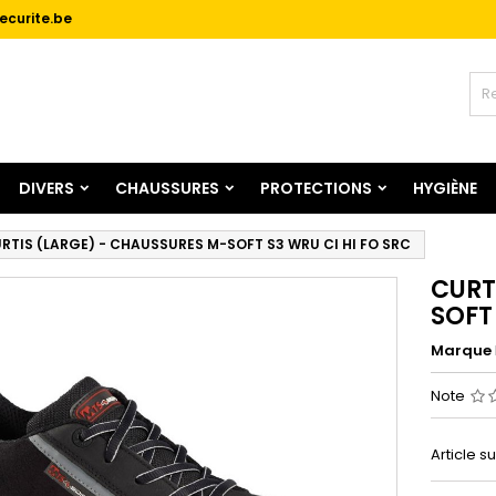
ecurite.be
jouter à ma liste d'envies
réer une liste d'envies
onnexion
Créer une nouvelle liste
us devez être connecté pour ajouter des produits à votre liste
m de la liste d'envies
nvies.
DIVERS
CHAUSSURES
PROTECTIONS
HYGIÈNE
Annuler
Connexio
Annuler
Créer une liste d'envie
RTIS (LARGE) - CHAUSSURES M-SOFT S3 WRU CI HI FO SRC
CURT
SOFT
Marque
Note
Article 