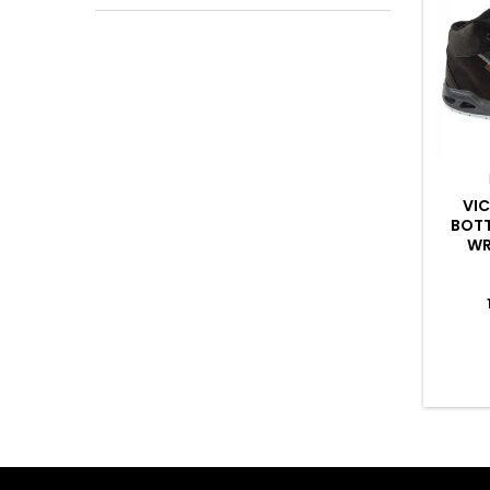
VIC
BOTT
WR