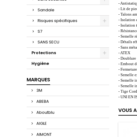
- Antistati
- Lit de pi
Sandale
- Talons am
- Isolation 
Risques spécifiques
- Isolation
S7
- Résistanc
- Semelle ré
SANS SECU
- Détails ré
- Sans méta
Protections
- ATEX
- Doublure
Hygiène
- Embout d
- Fermeture
- Semelle 
MARQUES
- Semelle i
- Semelle 
3M
- Tige Cor
- UNI EN 
ABEBA
VOUS A
Aboutblu
AIGLE
AIMONT