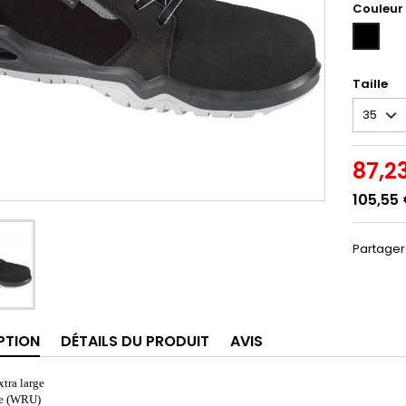
Couleur
NOIR
(NOIR)
Taille
87,2
105,55
Partager
PTION
DÉTAILS DU PRODUIT
AVIS
tra large
ge (WRU)