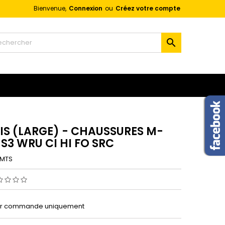
Bienvenue,
Connexion
ou
Créez votre compte
×
×
×

n
s
IS (LARGE) - CHAUSSURES M-
 S3 WRU CI HI FO SRC
MTS
sur commande uniquement