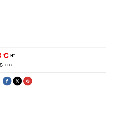
3 €
HT
 €
TTC