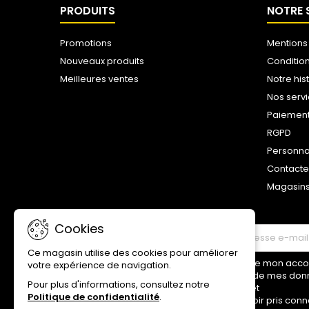
PRODUITS
NOTRE 
Promotions
Mentions
Nouveaux produits
Conditio
Meilleures ventes
Notre his
Nos serv
Paiemen
RGPD
Personna
Contact
Magasin
Cookies
LETTRE D'INFORMATIONS
Ce magasin utilise des cookies pour améliorer
Je donne mon accord
votre expérience de navigation.
traitement de mes don
Pour plus d'informations, consultez notre
ci-dessus et
Politique de confidentialité
.
déclare avoir pris conn