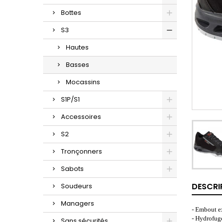
Bottes
S3
Hautes
Basses
Mocassins
S1P/S1
Accessoires
S2
Tronçonners
Sabots
DESCRI
Soudeurs
Managers
- Embout ex
- Hydrofu
Sans sécurités