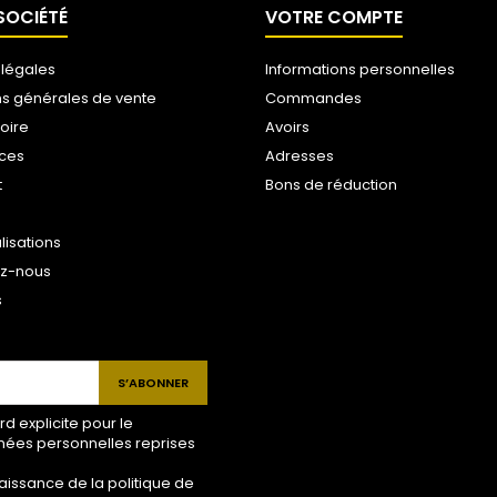
SOCIÉTÉ
VOTRE COMPTE
 légales
Informations personnelles
ns générales de vente
Commandes
toire
Avoirs
ices
Adresses
t
Bons de réduction
lisations
ez-nous
s
 explicite pour le
nées personnelles reprises
aissance de la politique de