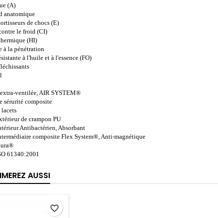
que (A)
ed anatomique
ortisseurs de chocs (E)
contre le froid (CI)
 thermique (HI)
e à la pénétration
sistante à l'huile et à l'essence (FO)
fléchissants
l
 extra-ventilée, AIR SYSTEM®
e sérurité composite
 lacets
extérieur de crampon PU
ntérieur Antibactérien, Absorbant
intermédiaire composite Flex System®, Anti-magnétique
dura®
ISO 61340:2001
IMEREZ AUSSI
favorite_border