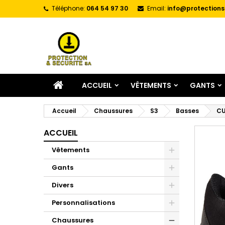
Téléphone:
064 54 97 30
Email:
info@protections
A
C
C
add_circle_outline
Vo
No
d'e
ACCUEIL
VÊTEMENTS
GANTS
Accueil
Chaussures
S3
Basses
CU
ACCUEIL
Vêtements
Gants
Divers
Personnalisations
Chaussures