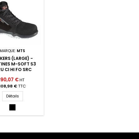
MARQUE:
MTS
KERS (LARGE) -
INES M-SOFT S3
U CI HI FO SRC
90,07 €
HT
108,98 €
TTC
Détails
NOIR
(NOIR)