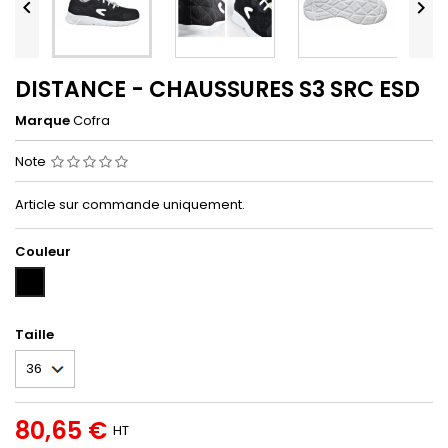


DISTANCE - CHAUSSURES S3 SRC ESD
Marque
Cofra
Note
Article sur commande uniquement.
Couleur
NOIR/BLANC
(NOIR/BLANC)
Taille
80,65 €
HT